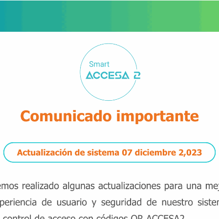
Suscribirse
PBX: 2376 4657
ventas@accesa2.com
13 calle 5-45 zona 10 Edificio Urbana
1er. nivel oficina 2A,
Guatemala C.A