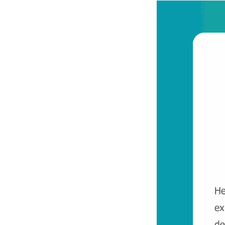
Genera invitaciones con codigos QR desde tu
celular para ingreso automatizado a tu
residencial o edificio.
Fácil, rápido y seguro...
Con el respaldo de: