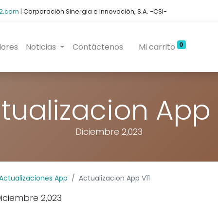
2.com
| Corporación Sinergia e Innovación, S.A. -CSI-
0
dores
Noticias
Contáctenos
Mi carrito
tualizacion App 
Diciembre 2,023
Diseñado
para Residenciales y Edificios
Actualizaciones App
Actualizacion App V11
Diciembre 2,023